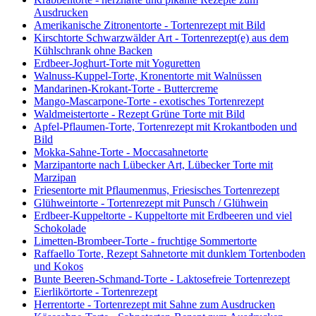
Ausdrucken
Amerikanische Zitronentorte - Tortenrezept mit Bild
Kirschtorte Schwarzwälder Art - Tortenrezept(e) aus dem
Kühlschrank ohne Backen
Erdbeer-Joghurt-Torte mit Yoguretten
Walnuss-Kuppel-Torte, Kronentorte mit Walnüssen
Mandarinen-Krokant-Torte - Buttercreme
Mango-Mascarpone-Torte - exotisches Tortenrezept
Waldmeistertorte - Rezept Grüne Torte mit Bild
Apfel-Pflaumen-Torte, Tortenrezept mit Krokantboden und
Bild
Mokka-Sahne-Torte - Moccasahnetorte
Marzipantorte nach Lübecker Art, Lübecker Torte mit
Marzipan
Friesentorte mit Pflaumenmus, Friesisches Tortenrezept
Glühweintorte - Tortenrezept mit Punsch / Glühwein
Erdbeer-Kuppeltorte - Kuppeltorte mit Erdbeeren und viel
Schokolade
Limetten-Brombeer-Torte - fruchtige Sommertorte
Raffaello Torte, Rezept Sahnetorte mit dunklem Tortenboden
und Kokos
Bunte Beeren-Schmand-Torte - Laktosefreie Tortenrezept
Eierlikörtorte - Tortenrezept
Herrentorte - Tortenrezept mit Sahne zum Ausdrucken