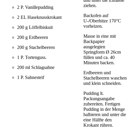
und unter die Eimasse
ziehen.
2 P. Vanillepudding
Backofen auf
2 EL Haseknusskrokant
U-/Oberhitze 170°C
vorheizen.
200 g Löffelbiskuit
Masse in eine mit
200 g Erdbeeren
Backpapier
ausgelegten
200 g Stachelbeeren
Springform Ø 26cm
1 P. Tortenguss.
füllen und ca. 40
Minuten backen.
200 ml Schlagsahne
Erdbeeren und
1 P. Sahnesteif
Stachelbeeren waschen
und klein schneiden.
Pudding lt.
Packungsangabe
zubereiten. Fertigen
Pudding in der Menge
halbieren und unter die
eine Hälfte den
Krokant rühren.