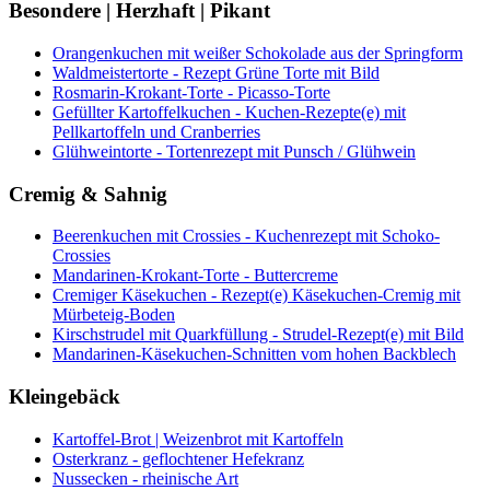
Besondere | Herzhaft | Pikant
Orangenkuchen mit weißer Schokolade aus der Springform
Waldmeistertorte - Rezept Grüne Torte mit Bild
Rosmarin-Krokant-Torte - Picasso-Torte
Gefüllter Kartoffelkuchen - Kuchen-Rezepte(e) mit
Pellkartoffeln und Cranberries
Glühweintorte - Tortenrezept mit Punsch / Glühwein
Cremig & Sahnig
Beerenkuchen mit Crossies - Kuchenrezept mit Schoko-
Crossies
Mandarinen-Krokant-Torte - Buttercreme
Cremiger Käsekuchen - Rezept(e) Käsekuchen-Cremig mit
Mürbeteig-Boden
Kirschstrudel mit Quarkfüllung - Strudel-Rezept(e) mit Bild
Mandarinen-Käsekuchen-Schnitten vom hohen Backblech
Kleingebäck
Kartoffel-Brot | Weizenbrot mit Kartoffeln
Osterkranz - geflochtener Hefekranz
Nussecken - rheinische Art