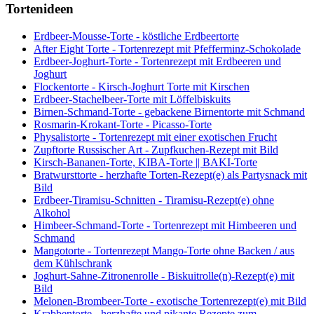
Tortenideen
Erdbeer-Mousse-Torte - köstliche Erdbeertorte
After Eight Torte - Tortenrezept mit Pfefferminz-Schokolade
Erdbeer-Joghurt-Torte - Tortenrezept mit Erdbeeren und
Joghurt
Flockentorte - Kirsch-Joghurt Torte mit Kirschen
Erdbeer-Stachelbeer-Torte mit Löffelbiskuits
Birnen-Schmand-Torte - gebackene Birnentorte mit Schmand
Rosmarin-Krokant-Torte - Picasso-Torte
Physalistorte - Tortenrezept mit einer exotischen Frucht
Zupftorte Russischer Art - Zupfkuchen-Rezept mit Bild
Kirsch-Bananen-Torte, KIBA-Torte || BAKI-Torte
Bratwursttorte - herzhafte Torten-Rezept(e) als Partysnack mit
Bild
Erdbeer-Tiramisu-Schnitten - Tiramisu-Rezept(e) ohne
Alkohol
Himbeer-Schmand-Torte - Tortenrezept mit Himbeeren und
Schmand
Mangotorte - Tortenrezept Mango-Torte ohne Backen / aus
dem Kühlschrank
Joghurt-Sahne-Zitronenrolle - Biskuitrolle(n)-Rezept(e) mit
Bild
Melonen-Brombeer-Torte - exotische Tortenrezept(e) mit Bild
Krabbentorte - herzhafte und pikante Rezepte zum