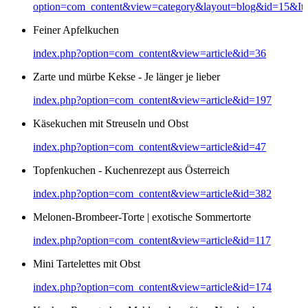
option=com_content&view=category&layout=blog&id=15&It
Feiner Apfelkuchen
index.php?option=com_content&view=article&id=36
Zarte und mürbe Kekse - Je länger je lieber
index.php?option=com_content&view=article&id=197
Käsekuchen mit Streuseln und Obst
index.php?option=com_content&view=article&id=47
Topfenkuchen - Kuchenrezept aus Österreich
index.php?option=com_content&view=article&id=382
Melonen-Brombeer-Torte | exotische Sommertorte
index.php?option=com_content&view=article&id=117
Mini Tartelettes mit Obst
index.php?option=com_content&view=article&id=174