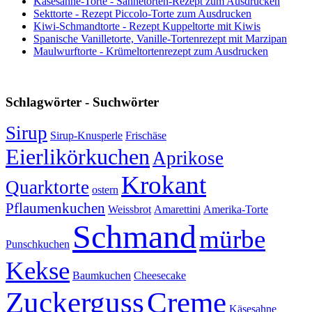
Käsesahne-Torte - Sahnetorten-Rezept zum Ausdrucken
Sekttorte - Rezept Piccolo-Torte zum Ausdrucken
Kiwi-Schmandtorte - Rezept Kuppeltorte mit Kiwis
Spanische Vanilletorte, Vanille-Tortenrezept mit Marzipan
Maulwurftorte - Krümeltortenrezept zum Ausdrucken
Schlagwörter - Suchwörter
Sirup
Sirup-Knusperle
Frischäse
Eierlikörkuchen
Aprikose
Krokant
Quarktorte
ostern
Pflaumenkuchen
Weissbrot
Amarettini
Amerika-Torte
Schmand
mürbe
Punschkuchen
Kekse
Baumkuchen
Cheesecake
Zuckerguss
Creme
Käsesahne