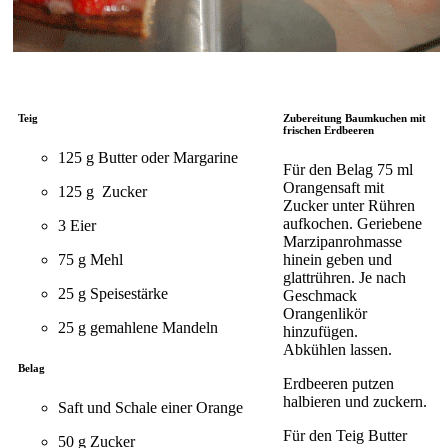
Teig
Zubereitung Baumkuchen mit
frischen Erdbeeren
125 g Butter oder Margarine
Für den Belag 75 ml
Orangensaft mit
125 g Zucker
Zucker unter Rühren
aufkochen. Geriebene
3 Eier
Marzipanrohmasse
75 g Mehl
hinein geben und
glattrühren. Je nach
25 g Speisestärke
Geschmack
Orangenlikör
25 g gemahlene Mandeln
hinzufügen.
Abkühlen lassen.
Belag
Erdbeeren putzen
halbieren und zuckern.
Saft und Schale einer Orange
Für den Teig Butter
50 g Zucker