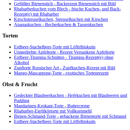
Gefüllter Bienenstich - Backrezept Bienenstich mit Bild
Rhabarberkuchen vom Blech - frische Kuchen- und Back-
Rezept(e) mit Rhabarber
Kirschstreuselkuchen, Streuselkuchen mit Kirschen
Ananaskuchen - Becherkuchen & Tassenkuchen
Torten
Erdbeer-Stachelbeer-Torte mit Löffelbiskuits
Umgedrehte Apfeltorte - Rezept Versunkene Apfeltorte
Erdbeer-Tiramisu-Schnitten - Tiramisu-Rezept(e) ohne
Alkohol
Zupftorte Russischer Art - Zupfkuchen-Rezept mit Bild
Mango-Mascarpone-Torte - exotisches Tortenrezept
Obst & Frucht
Gedeckter Blaubeerkuchen - Hefekuchen mit Blaubeeren und
Pudding
Mandarinen-Krokant-Torte - Buttercreme
Rhabarber-Eierlikörtorte mit Vollkornmehl
Birnen-Schmand-Torte - gebackene Birnentorte mit Schmand
Erdbeer-Stachelbeer-Torte mit Löffelbiskuits