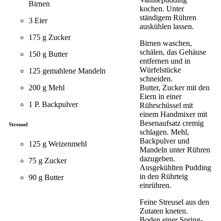
Birnen
kochen. Unter
ständigem Rühren
3 Eier
auskühlen lassen.
175 g Zucker
Birnen waschen,
schälen, das Gehäuse
150 g Butter
entfernen und in
Würfelstücke
125 gemahlene Mandeln
schneiden.
200 g Mehl
Butter, Zucker mit den
Eiern in einer
1 P. Backpulver
Rührschüssel mit
einem Handmixer mit
Besenaufsatz cremig
Streusel
schlagen. Mehl,
Backpulver und
125 g Weizenmehl
Mandeln unter Rühren
dazugeben.
75 g Zucker
Ausgekühlten Pudding
in den Rührteig
90 g Butter
einrühren.
Feine Streusel aus den
Zutaten kneten.
Boden einer Spring-