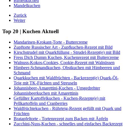
Birnenkuchen
Mandelkuchen
Zurück
Weiter
Top 20 | Kuchen Aktuell
Mandarinen-Krokant-Torte - Buttercreme
Zupftorte Russischer Art - Zupfkuchen-Rezept mit Bild
Kirschstrudel mit Quarkfüllung - Strudel-Rezept(e) mit Bild
Fress Dich Dumm Kuchen, Kuchenrezept mit Buttercreme
Walnuss-Kokos-Cookies, Cookie-Rezept mit Walnüssen
Himbeer-Schmandkuchen, Obstkuchen mit Himbeeren und
Schmand
Quarkkuchen mit Waldfrüchten - Backrezept(e) Quark-Öl-
Teig mit TK-Füchten und Streuseln
Johannisbeer-Amarettini-Kuchen - Umgedrehter
Johannisbeerkuchen mit Amarettinis
Gefüllter Kartoffelkuchen - Kuchen-Rezepte(e) mit
Pellkartoffeln und Cranberries
Waldfrüchtekuchen - Rührteig-Rezept gefüllt mit Quark und
Früchten
Bratapfeltorte - Tortenrezept zum Backen mit Äpfeln
Zucchini-Nuss-Kuchen - schnelles und einfaches Backrezept