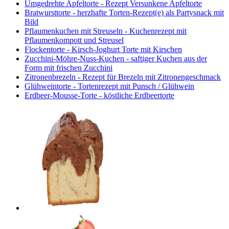
Umgedrehte Apfeltorte - Rezept Versunkene Apfeltorte
Bratwursttorte - herzhafte Torten-Rezept(e) als Partysnack mit
Bild
Pflaumenkuchen mit Streuseln - Kuchenrezept mit
Pflaumenkompott und Streusel
Flockentorte - Kirsch-Joghurt Torte mit Kirschen
Zucchini-Möhre-Nuss-Kuchen - saftiger Kuchen aus der
Form mit frischen Zucchini
Zitronenbrezeln - Rezept für Brezeln mit Zitronengeschmack
Glühweintorte - Tortenrezept mit Punsch / Glühwein
Erdbeer-Mousse-Torte - köstliche Erdbeertorte