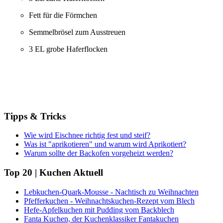
Fett für die Förmchen
Semmelbrösel zum Ausstreuen
3 EL grobe Haferflocken
Tipps & Tricks
Wie wird Eischnee richtig fest und steif?
Was ist "aprikotieren" und warum wird Aprikotiert?
Warum sollte der Backofen vorgeheizt werden?
Top 20 | Kuchen Aktuell
Lebkuchen-Quark-Mousse - Nachtisch zu Weihnachten
Pfefferkuchen - Weihnachtskuchen-Rezept vom Blech
Hefe-Apfelkuchen mit Pudding vom Backblech
Fanta Kuchen, der Kuchenklassiker Fantakuchen