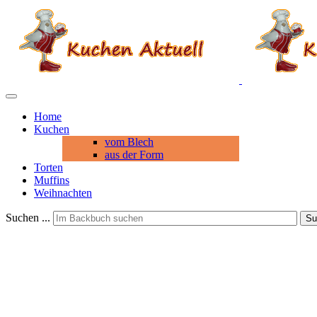
Home
Kuchen
vom Blech
aus der Form
Torten
Muffins
Weihnachten
Suchen ...
Su