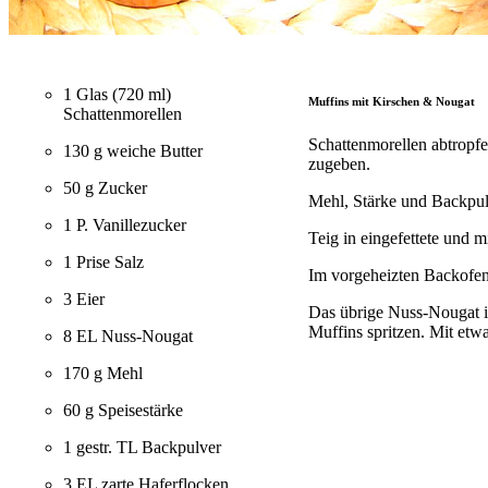
1 Glas (720 ml)
Muffins mit Kirschen & Nougat
Schattenmorellen
Schattenmorellen abtropf
130 g weiche Butter
zugeben.
50 g Zucker
Mehl, Stärke und Backpul
1 P. Vanillezucker
Teig in eingefettete und 
1 Prise Salz
Im vorgeheizten Backofen
3 Eier
Das übrige Nuss-Nougat in
Muffins spritzen. Mit etw
8 EL Nuss-Nougat
170 g Mehl
60 g Speisestärke
1 gestr. TL Backpulver
3 EL zarte Haferflocken