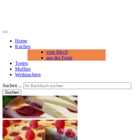
Home
Kuchen
vom Blech
aus der Form
Torten
Muffins
Weihnachten
Suchen ...
Suchen