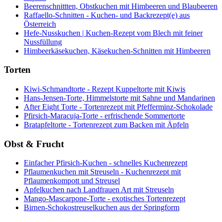
Beerenschnittten, Obstkuchen mit Himbeeren und Blaubeeren
Raffaello-Schnitten - Kuchen- und Backrezept(e) aus
Österreich
Hefe-Nusskuchen | Kuchen-Rezept vom Blech mit feiner
Nussfüllung
Himbeerkäsekuchen, Käsekuchen-Schnitten mit Himbeeren
Torten
Kiwi-Schmandtorte - Rezept Kuppeltorte mit Kiwis
Hans-Jensen-Torte, Himmelstorte mit Sahne und Mandarinen
After Eight Torte - Tortenrezept mit Pfefferminz-Schokolade
Pfirsich-Maracuja-Torte - erfrischende Sommertorte
Bratapfeltorte - Tortenrezept zum Backen mit Äpfeln
Obst & Frucht
Einfacher Pfirsich-Kuchen - schnelles Kuchenrezept
Pflaumenkuchen mit Streuseln - Kuchenrezept mit
Pflaumenkompott und Streusel
Apfelkuchen nach Landfrauen Art mit Streuseln
Mango-Mascarpone-Torte - exotisches Tortenrezept
Birnen-Schokostreuselkuchen aus der Springform