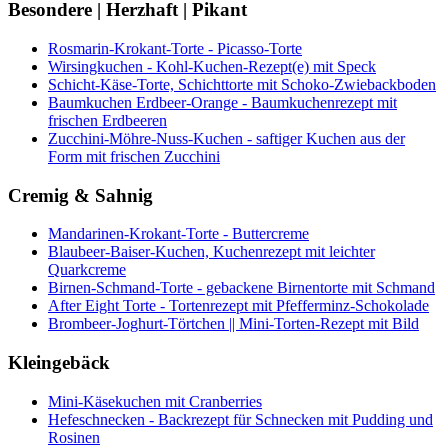
Besondere | Herzhaft | Pikant
Rosmarin-Krokant-Torte - Picasso-Torte
Wirsingkuchen - Kohl-Kuchen-Rezept(e) mit Speck
Schicht-Käse-Torte, Schichttorte mit Schoko-Zwiebackboden
Baumkuchen Erdbeer-Orange - Baumkuchenrezept mit
frischen Erdbeeren
Zucchini-Möhre-Nuss-Kuchen - saftiger Kuchen aus der
Form mit frischen Zucchini
Cremig & Sahnig
Mandarinen-Krokant-Torte - Buttercreme
Blaubeer-Baiser-Kuchen, Kuchenrezept mit leichter
Quarkcreme
Birnen-Schmand-Torte - gebackene Birnentorte mit Schmand
After Eight Torte - Tortenrezept mit Pfefferminz-Schokolade
Brombeer-Joghurt-Törtchen || Mini-Torten-Rezept mit Bild
Kleingebäck
Mini-Käsekuchen mit Cranberries
Hefeschnecken - Backrezept für Schnecken mit Pudding und
Rosinen