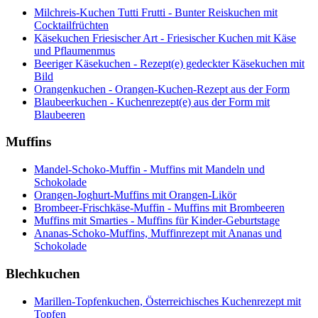
Milchreis-Kuchen Tutti Frutti - Bunter Reiskuchen mit
Cocktailfrüchten
Käsekuchen Friesischer Art - Friesischer Kuchen mit Käse
und Pflaumenmus
Beeriger Käsekuchen - Rezept(e) gedeckter Käsekuchen mit
Bild
Orangenkuchen - Orangen-Kuchen-Rezept aus der Form
Blaubeerkuchen - Kuchenrezept(e) aus der Form mit
Blaubeeren
Muffins
Mandel-Schoko-Muffin - Muffins mit Mandeln und
Schokolade
Orangen-Joghurt-Muffins mit Orangen-Likör
Brombeer-Frischkäse-Muffin - Muffins mit Brombeeren
Muffins mit Smarties - Muffins für Kinder-Geburtstage
Ananas-Schoko-Muffins, Muffinrezept mit Ananas und
Schokolade
Blechkuchen
Marillen-Topfenkuchen, Österreichisches Kuchenrezept mit
Topfen