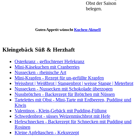
Obst der Saison
belegen.
Guten Appetit wünscht
Kuchen-Aktuell
Kleingebäck Süß & Herzhaft
Osterkranz - geflochtener Hefekranz
Mini-Käsekuchen mit Cranberries
Nussecken - rheinische Art
Mini-Krapfen - Rezept für un-gefüllte Krapfen
Weissbrot | Weißbrot | Stangenbrot | weisse Stange | Meterbrot
Nussecken - Nussecken mit Schokolade überzogen
Nussbrötchen - Backrezept für Brötchen mit Nüssen
Tartelettes mit Obst - Mini-Tarte mit Erdbeeren, Pudding und
Kiwis
Valentinos - Klein-Gebäck mit Pudding-Füllung
Schwedenbrot - süsses Weizenmischbrot mit Hefe
Hefeschnecken - Backrezept für Schnecken mit Pudding und
Rosinen
Kleine Apfeltaschen - Keksrezept