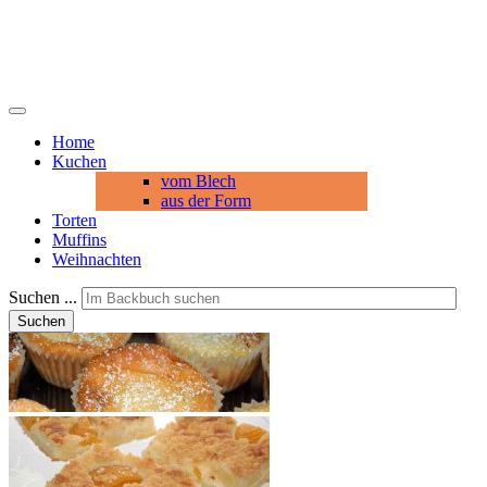
Home
Kuchen
vom Blech
aus der Form
Torten
Muffins
Weihnachten
Suchen ...
Suchen