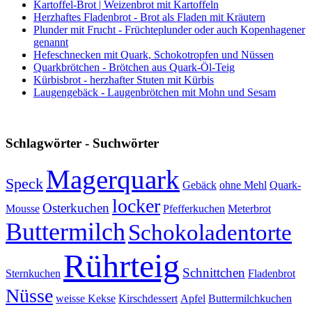
Kartoffel-Brot | Weizenbrot mit Kartoffeln
Herzhaftes Fladenbrot - Brot als Fladen mit Kräutern
Plunder mit Frucht - Früchteplunder oder auch Kopenhagener
genannt
Hefeschnecken mit Quark, Schokotropfen und Nüssen
Quarkbrötchen - Brötchen aus Quark-Öl-Teig
Kürbisbrot - herzhafter Stuten mit Kürbis
Laugengebäck - Laugenbrötchen mit Mohn und Sesam
Schlagwörter - Suchwörter
Magerquark
Speck
Gebäck
ohne Mehl
Quark-
locker
Osterkuchen
Mousse
Pfefferkuchen
Meterbrot
Buttermilch
Schokoladentorte
Rührteig
Schnittchen
Sternkuchen
Fladenbrot
Nüsse
weisse Kekse
Kirschdessert
Apfel
Buttermilchkuchen