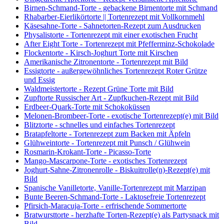
Birnen-Schmand-Torte - gebackene Birnentorte mit Schmand
Rhabarber-Eierlikörtorte || Tortenrezept mit Vollkornmehl
Käsesahne-Torte - Sahnetorten-Rezept zum Ausdrucken
Physalistorte - Tortenrezept mit einer exotischen Frucht
After Eight Torte - Tortenrezept mit Pfefferminz-Schokolade
Flockentorte - Kirsch-Joghurt Torte mit Kirschen
Amerikanische Zitronentorte - Tortenrezept mit Bild
Essigtorte - außergewöhnliches Tortenrezept Roter Grütze
und Essig
Waldmeistertorte - Rezept Grüne Torte mit Bild
Zupftorte Russischer Art - Zupfkuchen-Rezept mit Bild
Erdbeer-Quark-Torte mit Schokoküssen
Melonen-Brombeer-Torte - exotische Tortenrezept(e) mit Bild
Blitztorte - schnelles und einfaches Tortenrezept
Bratapfeltorte - Tortenrezept zum Backen mit Äpfeln
Glühweintorte - Tortenrezept mit Punsch / Glühwein
Rosmarin-Krokant-Torte - Picasso-Torte
Mango-Mascarpone-Torte - exotisches Tortenrezept
Joghurt-Sahne-Zitronenrolle - Biskuitrolle(n)-Rezept(e) mit
Bild
Spanische Vanilletorte, Vanille-Tortenrezept mit Marzipan
Bunte Beeren-Schmand-Torte - Laktosefreie Tortenrezept
Pfirsich-Maracuja-Torte - erfrischende Sommertorte
Bratwursttorte - herzhafte Torten-Rezept(e) als Partysnack mit
Bild