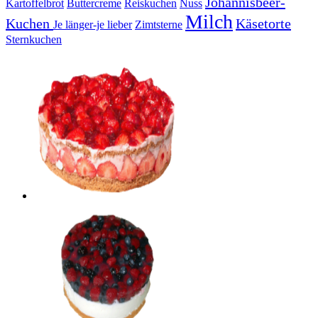
Johannisbeer-
Kartoffelbrot
Buttercreme
Reiskuchen
Nuss
Milch
Kuchen
Käsetorte
Je länger-je lieber
Zimtsterne
Sternkuchen