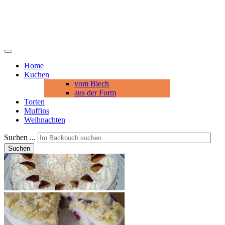
Home
Kuchen
vom Blech
aus der Form
Torten
Muffins
Weihnachten
Suchen ...
Suchen