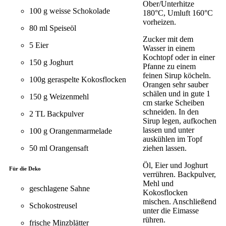
Ober/Unterhitze
100 g weisse Schokolade
180°C, Umluft 160°C
vorheizen.
80 ml Speiseöl
Zucker mit dem
5 Eier
Wasser in einem
Kochtopf oder in einer
150 g Joghurt
Pfanne zu einem
feinen Sirup köcheln.
100g geraspelte Kokosflocken
Orangen sehr sauber
schälen und in gute 1
150 g Weizenmehl
cm starke Scheiben
schneiden. In den
2 TL Backpulver
Sirup legen, aufkochen
lassen und unter
100 g Orangenmarmelade
auskühlen im Topf
ziehen lassen.
50 ml Orangensaft
Öl, Eier und Joghurt
Für die Deko
verrühren. Backpulver,
Mehl und
geschlagene Sahne
Kokosflocken
mischen. Anschließend
Schokostreusel
unter die Eimasse
rühren.
frische Minzblätter