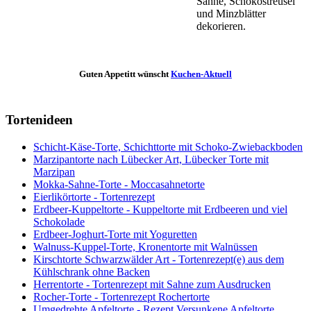
Sahne, Schokostreusel
und Minzblätter
dekorieren.
Guten Appetitt wünscht
Kuchen-Aktuell
Tortenideen
Schicht-Käse-Torte, Schichttorte mit Schoko-Zwiebackboden
Marzipantorte nach Lübecker Art, Lübecker Torte mit
Marzipan
Mokka-Sahne-Torte - Moccasahnetorte
Eierlikörtorte - Tortenrezept
Erdbeer-Kuppeltorte - Kuppeltorte mit Erdbeeren und viel
Schokolade
Erdbeer-Joghurt-Torte mit Yoguretten
Walnuss-Kuppel-Torte, Kronentorte mit Walnüssen
Kirschtorte Schwarzwälder Art - Tortenrezept(e) aus dem
Kühlschrank ohne Backen
Herrentorte - Tortenrezept mit Sahne zum Ausdrucken
Rocher-Torte - Tortenrezept Rochertorte
Umgedrehte Apfeltorte - Rezept Versunkene Apfeltorte