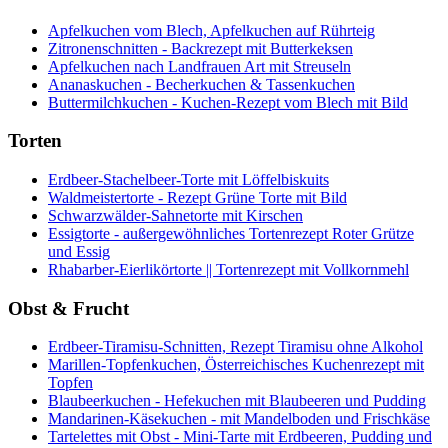
Apfelkuchen vom Blech, Apfelkuchen auf Rührteig
Zitronenschnitten - Backrezept mit Butterkeksen
Apfelkuchen nach Landfrauen Art mit Streuseln
Ananaskuchen - Becherkuchen & Tassenkuchen
Buttermilchkuchen - Kuchen-Rezept vom Blech mit Bild
Torten
Erdbeer-Stachelbeer-Torte mit Löffelbiskuits
Waldmeistertorte - Rezept Grüne Torte mit Bild
Schwarzwälder-Sahnetorte mit Kirschen
Essigtorte - außergewöhnliches Tortenrezept Roter Grütze
und Essig
Rhabarber-Eierlikörtorte || Tortenrezept mit Vollkornmehl
Obst & Frucht
Erdbeer-Tiramisu-Schnitten, Rezept Tiramisu ohne Alkohol
Marillen-Topfenkuchen, Österreichisches Kuchenrezept mit
Topfen
Blaubeerkuchen - Hefekuchen mit Blaubeeren und Pudding
Mandarinen-Käsekuchen - mit Mandelboden und Frischkäse
Tartelettes mit Obst - Mini-Tarte mit Erdbeeren, Pudding und