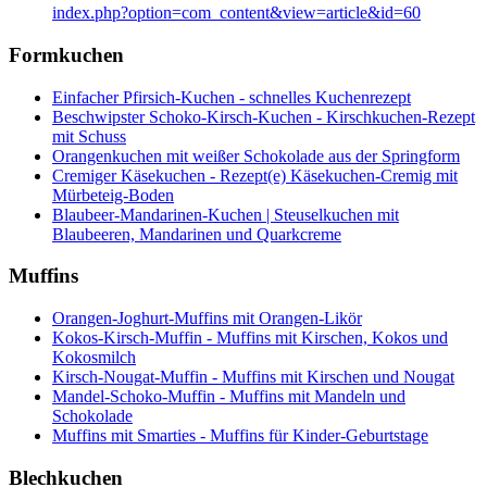
index.php?option=com_content&view=article&id=60
Formkuchen
Einfacher Pfirsich-Kuchen - schnelles Kuchenrezept
Beschwipster Schoko-Kirsch-Kuchen - Kirschkuchen-Rezept
mit Schuss
Orangenkuchen mit weißer Schokolade aus der Springform
Cremiger Käsekuchen - Rezept(e) Käsekuchen-Cremig mit
Mürbeteig-Boden
Blaubeer-Mandarinen-Kuchen | Steuselkuchen mit
Blaubeeren, Mandarinen und Quarkcreme
Muffins
Orangen-Joghurt-Muffins mit Orangen-Likör
Kokos-Kirsch-Muffin - Muffins mit Kirschen, Kokos und
Kokosmilch
Kirsch-Nougat-Muffin - Muffins mit Kirschen und Nougat
Mandel-Schoko-Muffin - Muffins mit Mandeln und
Schokolade
Muffins mit Smarties - Muffins für Kinder-Geburtstage
Blechkuchen