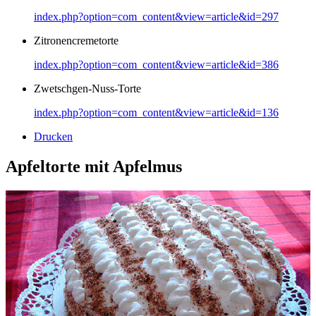
index.php?option=com_content&view=article&id=297
Zitronencremetorte
index.php?option=com_content&view=article&id=386
Zwetschgen-Nuss-Torte
index.php?option=com_content&view=article&id=136
Drucken
Apfeltorte mit Apfelmus