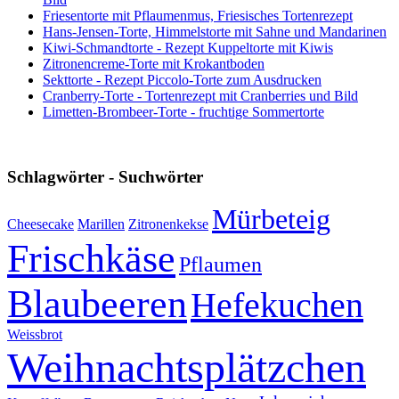
Friesentorte mit Pflaumenmus, Friesisches Tortenrezept
Hans-Jensen-Torte, Himmelstorte mit Sahne und Mandarinen
Kiwi-Schmandtorte - Rezept Kuppeltorte mit Kiwis
Zitronencreme-Torte mit Krokantboden
Sekttorte - Rezept Piccolo-Torte zum Ausdrucken
Cranberry-Torte - Tortenrezept mit Cranberries und Bild
Limetten-Brombeer-Torte - fruchtige Sommertorte
Schlagwörter - Suchwörter
Mürbeteig
Cheesecake
Marillen
Zitronenkekse
Frischkäse
Pflaumen
Blaubeeren
Hefekuchen
Weissbrot
Weihnachtsplätzchen