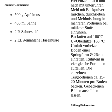
Eier einzeln nach und
nach mit unterrühren.
Füllung/Garnierung
Mehl mit Backpulver
mischen, durchsieben
500 g Apfelmus
und Mehlmischung in
400 ml Sahne
mehreren Portionen bei
mittlerer Stufe
2 P. Sahnesteif
einrühren.
Backofen auf 180°C
2 EL gemahlene Haselnüsse
U-/Oberhitze, 160 °C
Umluft vorheizen.
Boden einer
Springform Ø 26cm
einfetten. Rührteig in
vier gleiche Portionen
aufteilen. Die
einzelnen
Teigportionen ca. 15-
20 Minuten pro Boden
backen. Gebackenen
Böden auskühlen
lassen.
Füllung/Dekoration