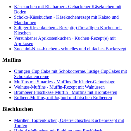
Käsekuchen mit Rhabarber - Gebackener Käsekuchen mit
Boden
Schoko-Käsekuchen - Käsekuchenrezept mit Kakao und
Mandarinen
Saftiger Kirschkuchen - Rezept(e) für saftigen Kuchen mit
Kirschen
Versunkener Aprikosenkuchen - Kuchen-Rezept(e) mit
Aprikosen
Zucchini-Nuss-Kuchen - schnelles und einfaches Backrezept
Muffins
Orangen-Cup Cake mit Schokocrerme, lustige CupCakes mit
Schokoladencreme
Muffins mit Smarties - Muffins für Kinder-Geburtstage
Walnuss-Muffins - Muffin-Rezept mit Walnüssen
Brombeer-Frischkäse-Muffin - Muffins mit Brombeeren
Erdbeer-Muffins, mit Joghurt und frischen Erdbeeren
Blechkuchen
Marillen-Topfenkuchen, Österreichisches Kuchenrezept mit
Topfen
Hefe-Apfelkuchen mit Pudding vom Backblech