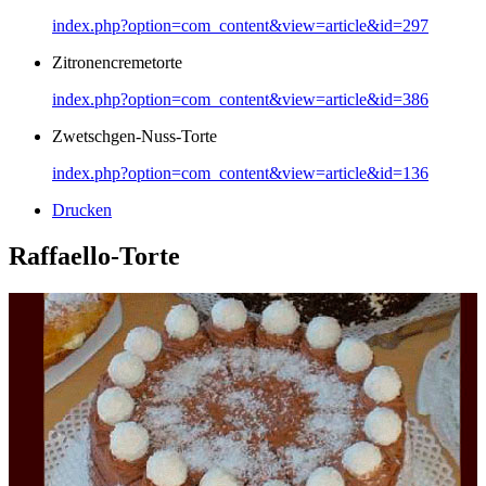
index.php?option=com_content&view=article&id=297
Zitronencremetorte
index.php?option=com_content&view=article&id=386
Zwetschgen-Nuss-Torte
index.php?option=com_content&view=article&id=136
Drucken
Raffaello-Torte