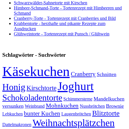
Schwarzwälder-Sahnetorte mit Kirschen
Himbeer-Schmand-Torte - Tortenrezept mit Himbeeren und
Schmand
Cranberry-Torte - Tortenrezept mit Cranberries und Bild
Krabbentorte - herzhafte und pikante Rezepte zum
Ausdrucken
Glühweintorte - Tortenrezept mit Punsch / Glühwein
Schlagwörter - Suchwörter
Käsekuchen
Cranberry
Schnitten
Joghurt
Honig
Kirschtorte
Schokoladentorte
Mandelkuchen
Schimmersterne
Mohnkuchen
versunken
Brownie
Weinbrand
Nussbrötchen
Blitztorte
bunter Kuchen
Lebkuchen
Laugenbrötchen
Weihnachtsplätzchen
Dattelmakronen