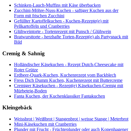
Schinken-Lauch-Muffins mit Käse überbacken
Zucchini-Möhre-Nuss-Kuchen - saftiger Kuchen aus der
Form mit frischen Zucchini
Gefüllter Kartoffelkuchen - Kuchen-Rezepte(e) mit
Pellkartoffeln und Cranberries
Glühweintorte - Tortenrezept mit Punsch / Glühwein
Bratwursttorte - herzhafte Torten-Rezept(e) als Partysnack mit
Bild
Cremig & Sahnig
Holländischer Käsekuchen - Rezept Dutch-Cheesecake mit
Roter Grütze
Erdbeer-Quark-Kuchen, Kuchenrezept vom Backblech
Fress Dich Dumm Kuchen, Kuchenrezept mit Buttercreme
Cremiger Käsekuchen - Rezept(e) Käsekuchen-Cremig mit
Mürbeteig-Boden
Fanta Kuchen, der Kuchenklassiker Fantakuchen
Kleingebäck
Weissbrot | Weißbrot | Stangenbrot | weisse Stange | Meterbrot
Mini-Käsekuchen mit Cranberries
Plunder mit Frucht - Früchteplunder oder auch Kopenhagener