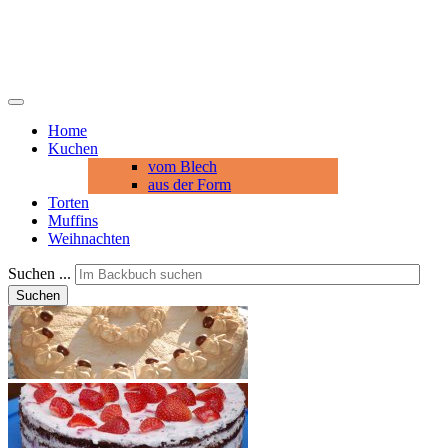
Home
Kuchen
vom Blech
aus der Form
Torten
Muffins
Weihnachten
Suchen ...
Suchen