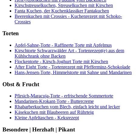
Kirschstreuselkuchen, Streuselkuchen mit Kirschen
Fanta Kuchen, der Kuchenklassiker Fantakuchen
Beerenkuchen mit Crossies - Kuchenrezept mit Schoko-
Crossies
Torten
Apfel-Sahne-Torte - Raffinerte Torte mit Apfelmus
Kirschtorte Schwarzwälder Art - Tortenrezept(e) aus dem
Kühlschrank ohne Backen
Flockentorte - Kirsch-Joghurt Torte mit Kirschen
After Eight Torte - Tortenrezept mit Pfefferminz-Schokolade
Hans-Jensen-Torte, Himmelstorte mit Sahne und Mandarinen
Obst & Frucht
Pfirsich-Maracuja-Torte - erfrischende Sommertorte
Mandarinen-Krokant-Torte - Buttercreme
Rhabarberkuchen vom Blech, einfach leicht und lecker
Käsekuchen mit Blaubeeren auf Rührteig
Kleine Apfeltaschen - Keksrezept
Besondere | Herzhaft | Pikant