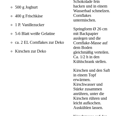
Schokolade fein
hacken und in einem
500 g Joghurt
Wasserbad schmelzen.
Cornflakes
400 g Frischkäse
untermischen.
1 P. Vanillezucker
Springform Ø 26 cm
mit Backpapier
5-6 Blatt weiße Gelatine
auslegen und die
ca. 2 EL Cornflakes zur Deko
Cornflake-Masse auf
dem Boden
Kirschen zur Deko
gleichmäßig verteilen.
Ca. 1/2 h in den
Kühlschrank stellen.
Kirschen und den Saft
in einem Topf
erwärmen.
Kirschwasser und
Stärke zusammen
anrühren, unter die
Kirschen rühren und
leicht aufkochen.
Auskühlen lassen.