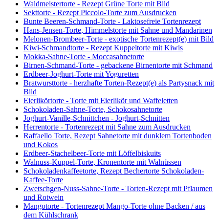
Waldmeistertorte - Rezept Grüne Torte mit Bild
Sekttorte - Rezept Piccolo-Torte zum Ausdrucken
Bunte Beeren-Schmand-Torte - Laktosefreie Tortenrezept
Hans-Jensen-Torte, Himmelstorte mit Sahne und Mandarinen
Melonen-Brombeer-Torte - exotische Tortenrezept(e) mit Bild
Kiwi-Schmandtorte - Rezept Kuppeltorte mit Kiwis
Mokka-Sahne-Torte - Moccasahnetorte
Birnen-Schmand-Torte - gebackene Birnentorte mit Schmand
Erdbeer-Joghurt-Torte mit Yoguretten
Bratwursttorte - herzhafte Torten-Rezept(e) als Partysnack mit
Bild
Eierlikörtorte - Torte mit Eierlikör und Waffeletten
Schokoladen-Sahne-Torte, Schokosahnetorte
Joghurt-Vanille-Schnittchen - Joghurt-Schnitten
Herrentorte - Tortenrezept mit Sahne zum Ausdrucken
Raffaello Torte, Rezept Sahnetorte mit dunklem Tortenboden
und Kokos
Erdbeer-Stachelbeer-Torte mit Löffelbiskuits
Walnuss-Kuppel-Torte, Kronentorte mit Walnüssen
Schokoladenkaffeetorte, Rezept Bechertorte Schokoladen-
Kaffee-Torte
Zwetschgen-Nuss-Sahne-Torte - Torten-Rezept mit Pflaumen
und Rotwein
Mangotorte - Tortenrezept Mango-Torte ohne Backen / aus
dem Kühlschrank