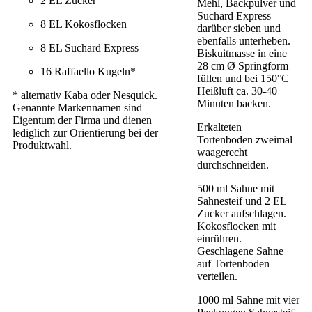
2 EL Zucker
Mehl, Backpulver und
Suchard Express
8 EL Kokosflocken
darüber sieben und
ebenfalls unterheben.
8 EL Suchard Express
Biskuitmasse in eine
28 cm Ø Springform
16 Raffaello Kugeln*
füllen und bei 150°C
Heißluft ca. 30-40
* alternativ Kaba oder Nesquick.
Minuten backen.
Genannte Markennamen sind
Eigentum der Firma und dienen
Erkalteten
lediglich zur Orientierung bei der
Tortenboden zweimal
Produktwahl.
waagerecht
durchschneiden.
500 ml Sahne mit
Sahnesteif und 2 EL
Zucker aufschlagen.
Kokosflocken mit
einrühren.
Geschlagene Sahne
auf Tortenboden
verteilen.
1000 ml Sahne mit vier