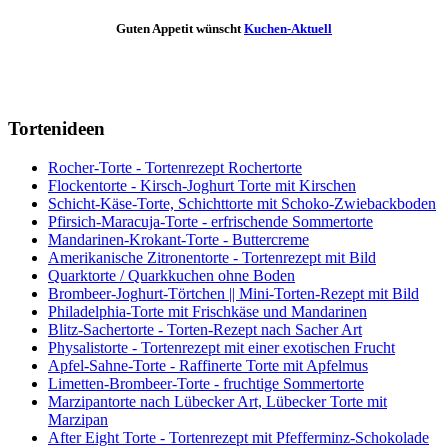
Guten Appetit wünscht
Kuchen-Aktuell
Tortenideen
Rocher-Torte - Tortenrezept Rochertorte
Flockentorte - Kirsch-Joghurt Torte mit Kirschen
Schicht-Käse-Torte, Schichttorte mit Schoko-Zwiebackboden
Pfirsich-Maracuja-Torte - erfrischende Sommertorte
Mandarinen-Krokant-Torte - Buttercreme
Amerikanische Zitronentorte - Tortenrezept mit Bild
Quarktorte / Quarkkuchen ohne Boden
Brombeer-Joghurt-Törtchen || Mini-Torten-Rezept mit Bild
Philadelphia-Torte mit Frischkäse und Mandarinen
Blitz-Sachertorte - Torten-Rezept nach Sacher Art
Physalistorte - Tortenrezept mit einer exotischen Frucht
Apfel-Sahne-Torte - Raffinerte Torte mit Apfelmus
Limetten-Brombeer-Torte - fruchtige Sommertorte
Marzipantorte nach Lübecker Art, Lübecker Torte mit
Marzipan
After Eight Torte - Tortenrezept mit Pfefferminz-Schokolade