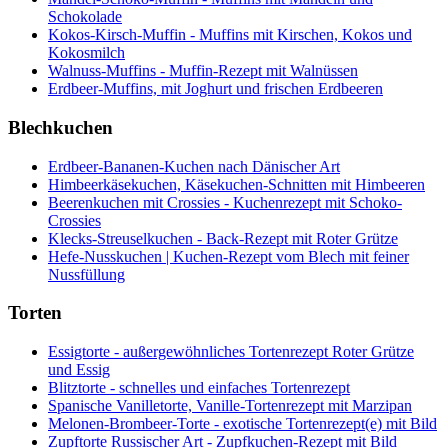
Schokolade
Kokos-Kirsch-Muffin - Muffins mit Kirschen, Kokos und
Kokosmilch
Walnuss-Muffins - Muffin-Rezept mit Walnüssen
Erdbeer-Muffins, mit Joghurt und frischen Erdbeeren
Blechkuchen
Erdbeer-Bananen-Kuchen nach Dänischer Art
Himbeerkäsekuchen, Käsekuchen-Schnitten mit Himbeeren
Beerenkuchen mit Crossies - Kuchenrezept mit Schoko-
Crossies
Klecks-Streuselkuchen - Back-Rezept mit Roter Grütze
Hefe-Nusskuchen | Kuchen-Rezept vom Blech mit feiner
Nussfüllung
Torten
Essigtorte - außergewöhnliches Tortenrezept Roter Grütze
und Essig
Blitztorte - schnelles und einfaches Tortenrezept
Spanische Vanilletorte, Vanille-Tortenrezept mit Marzipan
Melonen-Brombeer-Torte - exotische Tortenrezept(e) mit Bild
Zupftorte Russischer Art - Zupfkuchen-Rezept mit Bild