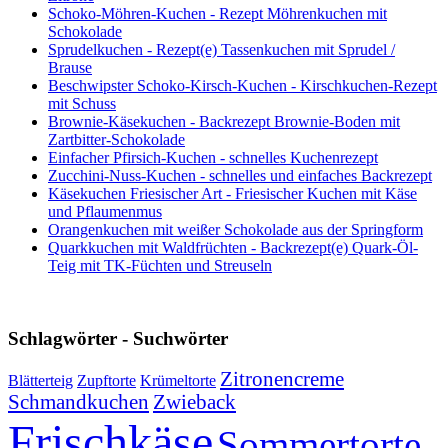
Schoko-Möhren-Kuchen - Rezept Möhrenkuchen mit
Schokolade
Sprudelkuchen - Rezept(e) Tassenkuchen mit Sprudel /
Brause
Beschwipster Schoko-Kirsch-Kuchen - Kirschkuchen-Rezept
mit Schuss
Brownie-Käsekuchen - Backrezept Brownie-Boden mit
Zartbitter-Schokolade
Einfacher Pfirsich-Kuchen - schnelles Kuchenrezept
Zucchini-Nuss-Kuchen - schnelles und einfaches Backrezept
Käsekuchen Friesischer Art - Friesischer Kuchen mit Käse
und Pflaumenmus
Orangenkuchen mit weißer Schokolade aus der Springform
Quarkkuchen mit Waldfrüchten - Backrezept(e) Quark-Öl-
Teig mit TK-Füchten und Streuseln
Schlagwörter - Suchwörter
Zitronencreme
Blätterteig
Zupftorte
Krümeltorte
Schmandkuchen
Zwieback
Frischkäse
Sommertorte