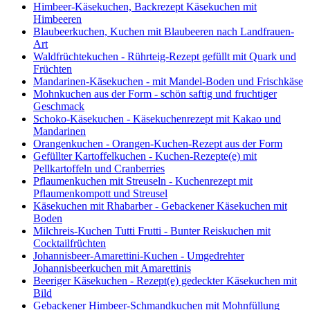
Himbeer-Käsekuchen, Backrezept Käsekuchen mit
Himbeeren
Blaubeerkuchen, Kuchen mit Blaubeeren nach Landfrauen-
Art
Waldfrüchtekuchen - Rührteig-Rezept gefüllt mit Quark und
Früchten
Mandarinen-Käsekuchen - mit Mandel-Boden und Frischkäse
Mohnkuchen aus der Form - schön saftig und fruchtiger
Geschmack
Schoko-Käsekuchen - Käsekuchenrezept mit Kakao und
Mandarinen
Orangenkuchen - Orangen-Kuchen-Rezept aus der Form
Gefüllter Kartoffelkuchen - Kuchen-Rezepte(e) mit
Pellkartoffeln und Cranberries
Pflaumenkuchen mit Streuseln - Kuchenrezept mit
Pflaumenkompott und Streusel
Käsekuchen mit Rhabarber - Gebackener Käsekuchen mit
Boden
Milchreis-Kuchen Tutti Frutti - Bunter Reiskuchen mit
Cocktailfrüchten
Johannisbeer-Amarettini-Kuchen - Umgedrehter
Johannisbeerkuchen mit Amarettinis
Beeriger Käsekuchen - Rezept(e) gedeckter Käsekuchen mit
Bild
Gebackener Himbeer-Schmandkuchen mit Mohnfüllung