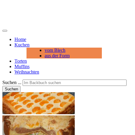
Home
Kuchen
vom Blech
aus der Form
Torten
Muffins
Weihnachten
Suchen ...
Suchen