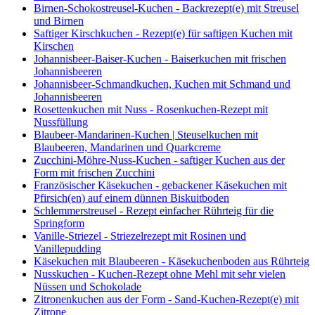
Birnen-Schokostreusel-Kuchen - Backrezept(e) mit Streusel
und Birnen
Saftiger Kirschkuchen - Rezept(e) für saftigen Kuchen mit
Kirschen
Johannisbeer-Baiser-Kuchen - Baiserkuchen mit frischen
Johannisbeeren
Johannisbeer-Schmandkuchen, Kuchen mit Schmand und
Johannisbeeren
Rosettenkuchen mit Nuss - Rosenkuchen-Rezept mit
Nussfüllung
Blaubeer-Mandarinen-Kuchen | Steuselkuchen mit
Blaubeeren, Mandarinen und Quarkcreme
Zucchini-Möhre-Nuss-Kuchen - saftiger Kuchen aus der
Form mit frischen Zucchini
Französischer Käsekuchen - gebackener Käsekuchen mit
Pfirsich(en) auf einem dünnen Biskuitboden
Schlemmerstreusel - Rezept einfacher Rührteig für die
Springform
Vanille-Striezel - Striezelrezept mit Rosinen und
Vanillepudding
Käsekuchen mit Blaubeeren - Käsekuchenboden aus Rührteig
Nusskuchen - Kuchen-Rezept ohne Mehl mit sehr vielen
Nüssen und Schokolade
Zitronenkuchen aus der Form - Sand-Kuchen-Rezept(e) mit
Zitrone