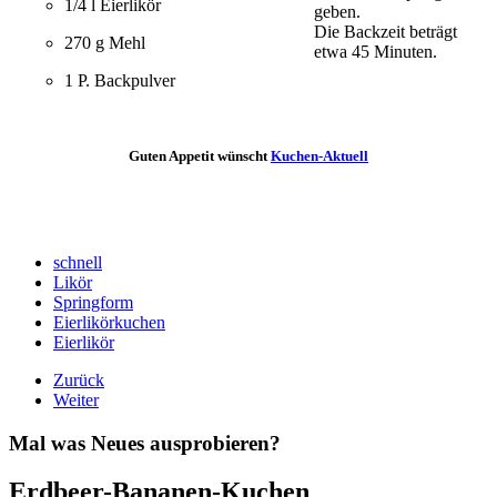
1/4 l Eierlikör
geben.
Die Backzeit beträgt
270 g Mehl
etwa 45 Minuten.
1 P. Backpulver
Guten Appetit wünscht
Kuchen-Aktuell
schnell
Likör
Springform
Eierlikörkuchen
Eierlikör
Zurück
Weiter
Mal was Neues ausprobieren?
Erdbeer-Bananen-Kuchen