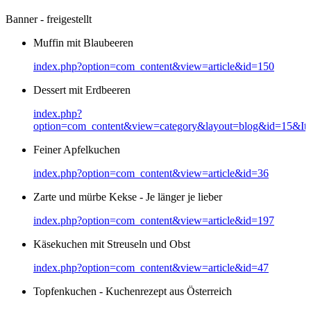
Banner - freigestellt
Muffin mit Blaubeeren
index.php?option=com_content&view=article&id=150
Dessert mit Erdbeeren
index.php?
option=com_content&view=category&layout=blog&id=15&It
Feiner Apfelkuchen
index.php?option=com_content&view=article&id=36
Zarte und mürbe Kekse - Je länger je lieber
index.php?option=com_content&view=article&id=197
Käsekuchen mit Streuseln und Obst
index.php?option=com_content&view=article&id=47
Topfenkuchen - Kuchenrezept aus Österreich