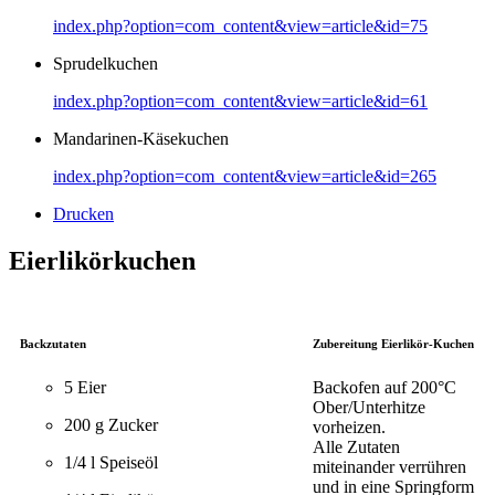
index.php?option=com_content&view=article&id=75
Sprudelkuchen
index.php?option=com_content&view=article&id=61
Mandarinen-Käsekuchen
index.php?option=com_content&view=article&id=265
Drucken
Eierlikörkuchen
Backzutaten
Zubereitung Eierlikör-Kuchen
5 Eier
Backofen auf 200°C
Ober/Unterhitze
200 g Zucker
vorheizen.
Alle Zutaten
1/4 l Speiseöl
miteinander verrühren
und in eine Springform