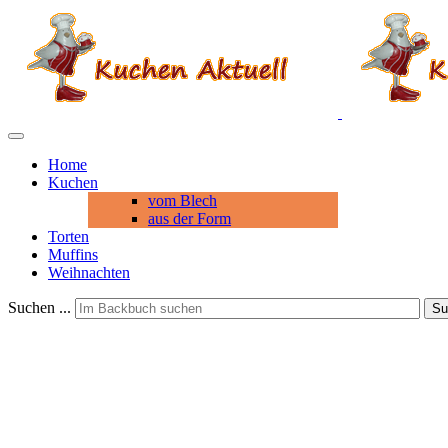
Home
Kuchen
vom Blech
aus der Form
Torten
Muffins
Weihnachten
Suchen ...
Su